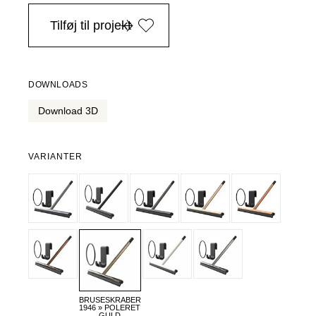
i Danmark ved køb over 4.999 DKK, -
Tilføj til projekt
DOWNLOADS
Download 3D
VARIANTER
BRUSESKRABER
1946 » POLERET
GULD