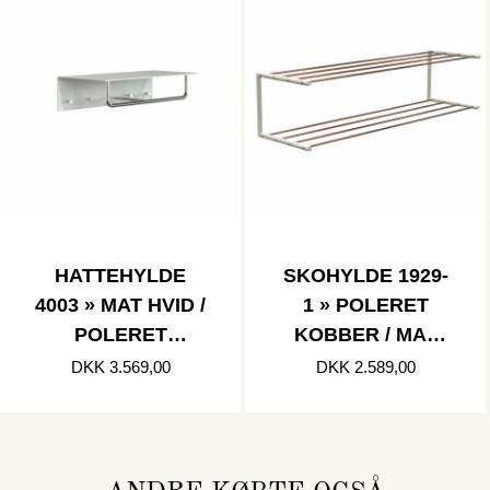
HATTEHYLDE
SKOHYLDE 1929-
4003 » MAT HVID /
1 » POLERET
POLERET
KOBBER / MAT
RUSTFRI
HVID
DKK 3.569,00
DKK 2.589,00