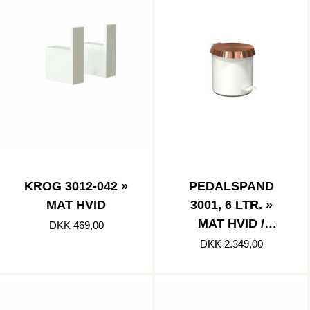
KROG 3012-042 »
PEDALSPAND
MAT HVID
3001, 6 LTR. »
MAT HVID /
DKK 469,00
BØRSTET
DKK 2.349,00
KOBBER