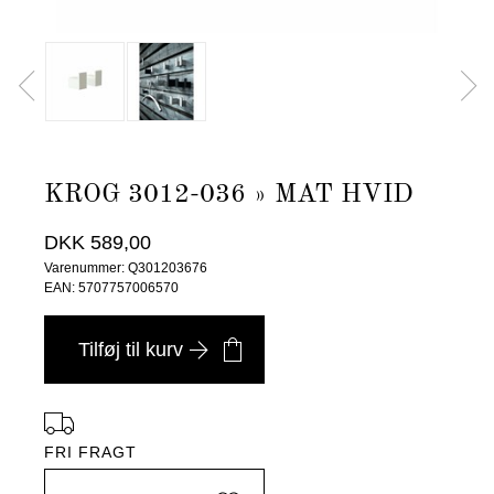
KROG 3012-036 » MAT HVID
DKK 589,00
Varenummer: Q301203676
EAN: 5707757006570
Tilføj til kurv
FRI FRAGT
i Danmark ved køb over 4.999 DKK, -