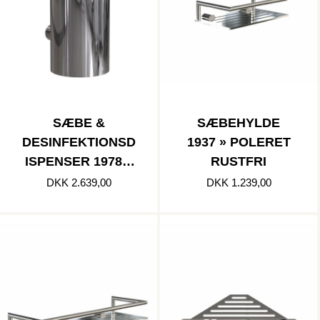
SÆBE &
SÆBEHYLDE
DESINFEKTIONSD
1937 » POLERET
ISPENSER 1978 »
RUSTFRI
POLERET
DKK 2.639,00
DKK 1.239,00
RUSTFRI