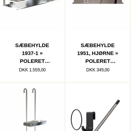
SÆBEHYLDE
SÆBEHYLDE
1937-1 »
1951, HJØRNE »
POLERET
POLERET
RUSTFRI
RUSTFRI
DKK 1.559,00
DKK 349,00