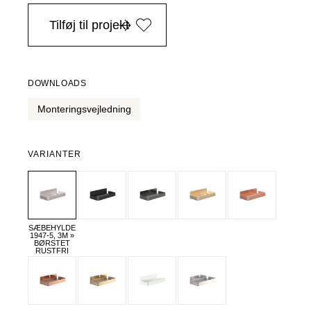
i Danmark ved køb over 4.999 DKK, -
Tilføj til projekt
DOWNLOADS
Monteringsvejledning
VARIANTER
SÆBEHYLDE
1947-5, 3M »
BØRSTET
RUSTFRI