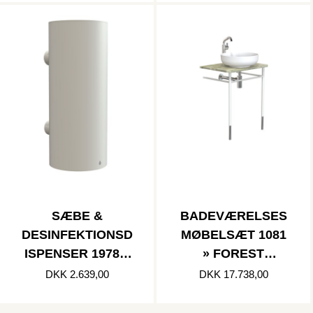
SÆBE &
BADEVÆRELSES
DESINFEKTIONSD
MØBELSÆT 1081
ISPENSER 1978 »
» FOREST
MAT HVID
GREEN/MAT
DKK 2.639,00
DKK 17.738,00
HVID/POLERET
RUSTFRI