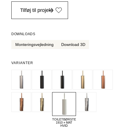
i Danmark ved køb over 4.999 DKK, -
Tilføj til projekt
DOWNLOADS
Monteringsvejledning
Download 3D
VARIANTER
TOILETBØRSTE
1910 » MAT
HVID