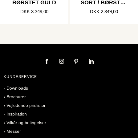
BØRSTET GULD
SORT / BØRSTET
KOBBER
DKK 3.349,00
DKK 2.349,00
KUNDESERVICE
›
Downloads
›
Brochurer
›
Vejledende prislister
›
Inspiration
›
Vilkår og betingelser
›
Messer