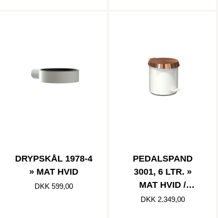
DRYPSKÅL 1978-4
PEDALSPAND
» MAT HVID
3001, 6 LTR. »
MAT HVID /
DKK 599,00
BØRSTET
DKK 2.349,00
KOBBER