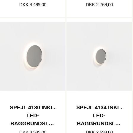
» BØRSTET
DKK 4.499,00
DKK 2.769,00
RUSTFRI
SPEJL 4130 INKL.
SPEJL 4134 INKL.
LED-
LED-
BAGGRUNDSLYS
BAGGRUNDSLYS
» BØRSTET
» BØRSTET
DKK 3.599,00
DKK 2.599,00