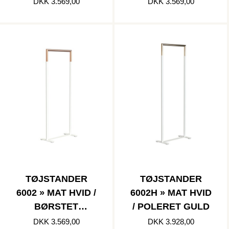
KOBBER
DKK 3.569,00
DKK 3.569,00
TØJSTANDER
TØJSTANDER
6002 » MAT HVID /
6002H » MAT HVID
BØRSTET
/ POLERET GULD
KOBBER
DKK 3.569,00
DKK 3.928,00