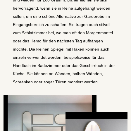
hervorragend, wenn sie in Reihe aufgehängt werden
sollen, um eine schöne Alternative zur Garderobe im
Eingangsbereich zu schaffen. Sie tragen auch stilvoll
zum Schlafzimmer bei, wo man oft den Morgenmantel
oder das Hemd für den nächsten Tag aufhängen
möchte. Die kleinen Spiegel mit Haken können auch
einzeln verwendet werden, beispielsweise für das
Handtuch im Badezimmer oder das Geschirrtuch in der
Küche. Sie können an Wänden, halben Wänden,
Schränken oder sogar Türen montiert werden.