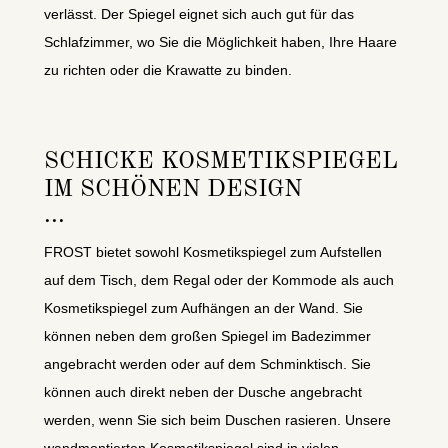
verlässt. Der Spiegel eignet sich auch gut für das
Schlafzimmer, wo Sie die Möglichkeit haben, Ihre Haare
zu richten oder die Krawatte zu binden.
SCHICKE KOSMETIKSPIEGEL
IM SCHÖNEN DESIGN
FROST bietet sowohl Kosmetikspiegel zum Aufstellen
auf dem Tisch, dem Regal oder der Kommode als auch
Kosmetikspiegel zum Aufhängen an der Wand. Sie
können neben dem großen Spiegel im Badezimmer
angebracht werden oder auf dem Schminktisch. Sie
können auch direkt neben der Dusche angebracht
werden, wenn Sie sich beim Duschen rasieren. Unsere
wandmontierten Kosmetikspiegel sind in vielen