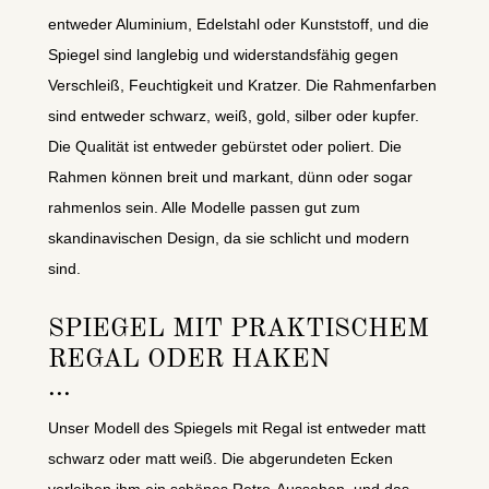
entweder Aluminium, Edelstahl oder Kunststoff, und die
Spiegel sind langlebig und widerstandsfähig gegen
Verschleiß, Feuchtigkeit und Kratzer. Die Rahmenfarben
sind entweder schwarz, weiß, gold, silber oder kupfer.
Die Qualität ist entweder gebürstet oder poliert. Die
Rahmen können breit und markant, dünn oder sogar
rahmenlos sein. Alle Modelle passen gut zum
skandinavischen Design, da sie schlicht und modern
sind.
SPIEGEL MIT PRAKTISCHEM
REGAL ODER HAKEN
Unser Modell des Spiegels mit Regal ist entweder matt
schwarz oder matt weiß. Die abgerundeten Ecken
verleihen ihm ein schönes Retro-Aussehen, und das