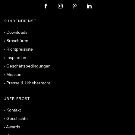
KUNDENDIENST
›
Downloads
›
Broschüren
›
Richtpreisliste
›
Inspiration
›
Geschäftsbedingungen
›
Messen
›
Presse & Urheberrecht
ÜBER FROST
›
Kontakt
›
Geschichte
›
Awards