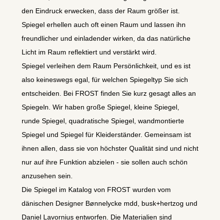
den Eindruck erwecken, dass der Raum größer ist.
Spiegel erhellen auch oft einen Raum und lassen ihn
freundlicher und einladender wirken, da das natürliche
Licht im Raum reflektiert und verstärkt wird.
Spiegel verleihen dem Raum Persönlichkeit, und es ist
also keineswegs egal, für welchen Spiegeltyp Sie sich
entscheiden. Bei FROST finden Sie kurz gesagt alles an
Spiegeln. Wir haben große Spiegel, kleine Spiegel,
runde Spiegel, quadratische Spiegel, wandmontierte
Spiegel und Spiegel für Kleiderständer. Gemeinsam ist
ihnen allen, dass sie von höchster Qualität sind und nicht
nur auf ihre Funktion abzielen - sie sollen auch schön
anzusehen sein.
Die Spiegel im Katalog von FROST wurden vom
dänischen Designer Bønnelycke mdd, busk+hertzog und
Daniel Lavornius entworfen. Die Materialien sind