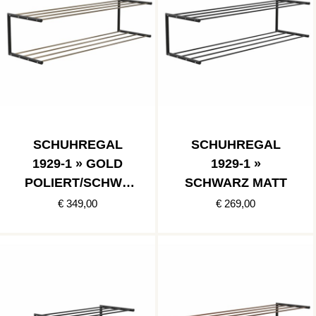
SCHUHREGAL
SCHUHREGAL
1929-1 » GOLD
1929-1 »
POLIERT/SCHWA
SCHWARZ MATT
RZ MATT
€ 349,00
€ 269,00