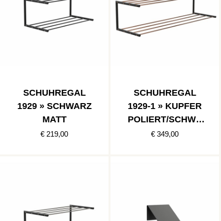
SCHUHREGAL
SCHUHREGAL
1929 » SCHWARZ
1929-1 » KUPFER
MATT
POLIERT/SCHWA
RZ MATT
€ 219,00
€ 349,00