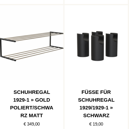
SCHUHREGAL
FÜSSE FÜR S
1929-1 » GOLD
CHUHREGAL 1
POLIERT/SCHWA
929/1929-1 » S
RZ MATT
CHWARZ
€ 349,00
€ 19,00