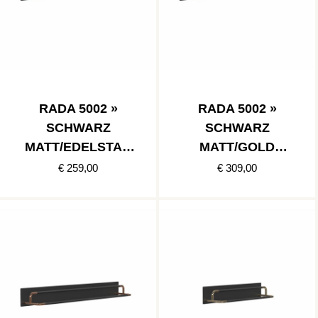
RADA 5002 »
RADA 5002 »
SCHWARZ
SCHWARZ
MATT/EDELSTAH
MATT/GOLD
L POLIERT
POLIERT
€ 259,00
€ 309,00