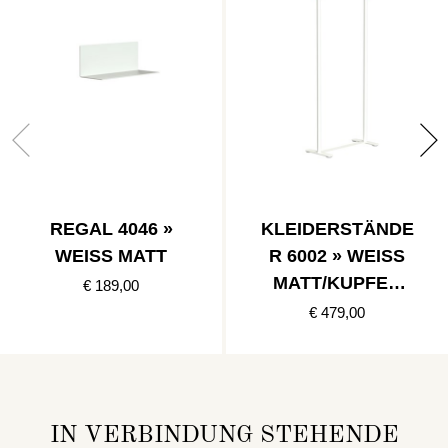
REGAL 4046 »
KLEIDERSTÄNDE
WEISS MATT
R 6002 » WEISS M
ATT/KUPFER P
€ 189,00
OLIERT
€ 479,00
IN VERBINDUNG STEHENDE