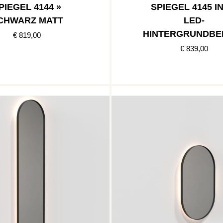
PIEGEL 4144 »
SPIEGEL 4145 I
CHWARZ MATT
LED-
HINTERGRUNDBE
€ 819,00
HTUNG » SCHW
€ 839,00
MATT