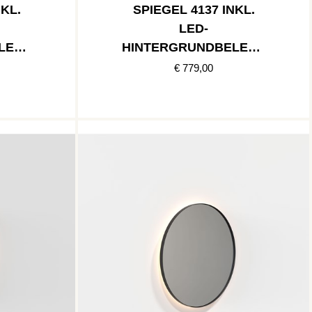
NKL.
SPIEGEL 4137 INKL.
LED-
LEUC
HINTERGRUNDBELEUC
ARZ
HTUNG » SCHWARZ
€ 779,00
MATT