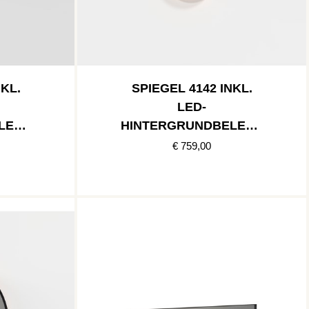
NKL.
SPIEGEL 4142 INKL.
LED-
LEUC
HINTERGRUNDBELEUC
ARZ
HTUNG » SCHWARZ
€ 759,00
MATT