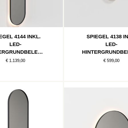
EGEL 4144 INKL.
SPIEGEL 4138 I
LED-
LED-
ERGRUNDBELEUC
HINTERGRUNDBE
UNG » SCHWARZ
HTUNG » SCHW
€ 1.139,00
€ 599,00
MATT
MATT