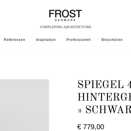
Referenzen
Inspiration
Professionell
Broschüren
OVALE SPIEGEL
SPIEGEL 4139 INKL. LED-HINTERGRUNDBELEUCHTUNG » S
SPIEGEL 4
HINTERG
» SCHWA
€ 779,00