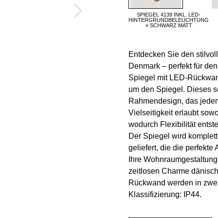
SPIEGEL 4139 INKL. LED-
HINTERGRUNDBELEUCHTUNG
» SCHWARZ MATT
Entdecken Sie den stilvo
Denmark – perfekt für de
Spiegel mit LED-Rückwand
um den Spiegel. Dieses s
Rahmendesign, das jedem
Vielseitigkeit erlaubt sow
wodurch Flexibilität entst
Der Spiegel wird komplet
geliefert, die die perfek
Ihre Wohnraumgestaltung m
zeitlosen Charme dänisch
Rückwand werden in zwei 
Klassifizierung: IP44.