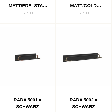
MATT/EDELSTAH
MATT/GOLD
L POLIERT
POLIERT
€ 259,00
€ 239,00
RADA 5001 »
RADA 5002 »
SCHWARZ
SCHWARZ