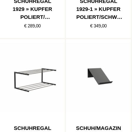
SCHUHREGAL
SCHUHREGAL
1929 » KUPFER
1929-1 » KUPFER
POLIERT/
POLIERT/SCHWA
´SCHWARZ MATT
RZ MATT
€ 289,00
€ 349,00
SCHUHREGAL
SCHUH/MAGAZIN