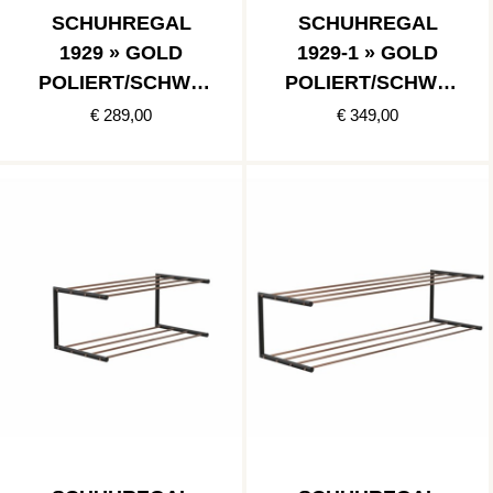
SCHUHREGAL
SCHUHREGAL
1929 » GOLD
1929-1 » GOLD
POLIERT/SCHWA
POLIERT/SCHWA
RZ MATT
RZ MATT
€ 289,00
€ 349,00