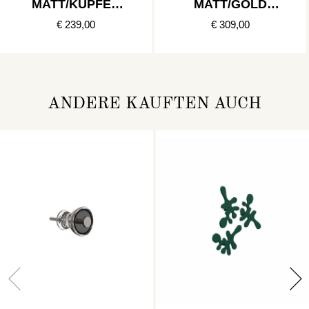
MATT/KUPFER
MATT/GOLD
POLIERT
POLIERT
€ 239,00
€ 309,00
ANDERE KAUFTEN AUCH