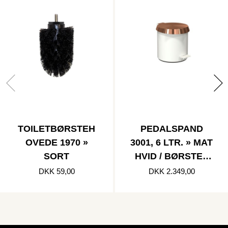
TOILETBØRSTEH
PEDALSPAND
OVEDE 1970 »
3001, 6 LTR. » MAT
SORT
HVID / BØRSTET
KOBBER
DKK 59,00
DKK 2.349,00