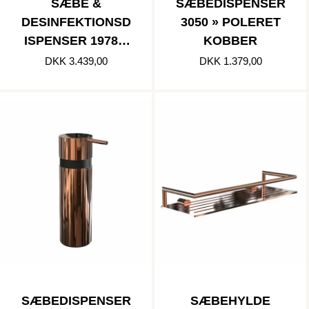
SÆBE &
SÆBEDISPENSER
DESINFEKTIONSD
3050 » POLERET
ISPENSER 1978 »
KOBBER
POLERET
DKK 3.439,00
DKK 1.379,00
KOBBER
SÆBEDISPENSER
SÆBEHYLDE