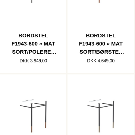
BORDSTEL
BORDSTEL
F1943-600 » MAT
F1943-600 » MAT
SORT/POLERET
SORT/BØRSTET
RUSTFRI
KOBBER
DKK 3.949,00
DKK 4.649,00